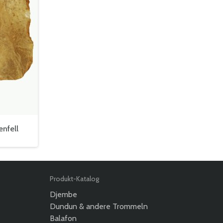
enfell
Produkt-Katalog
Djembe
Dundun & andere Trommeln
Balafon