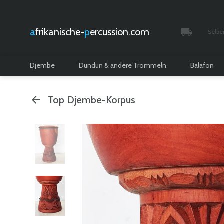
afrikanische-
percussion.com
Selbe
Verfolgt 
Djembe
Dundun & andere Trommeln
Balafon
Top Djembe-Korpus