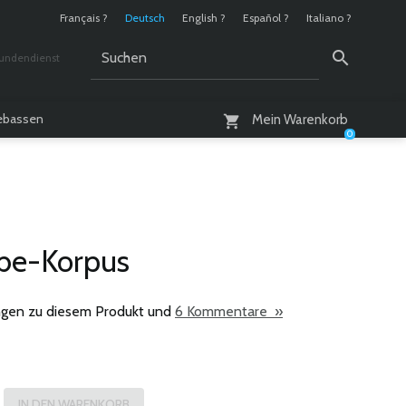
Français ?
Deutsch
English ?
Español ?
Italiano ?
undendienst
 / 10 - 18 Uhr
lebassen
Mein Warenkorb
0
be-Korpus
gen zu diesem Produkt und
6 Kommentare »