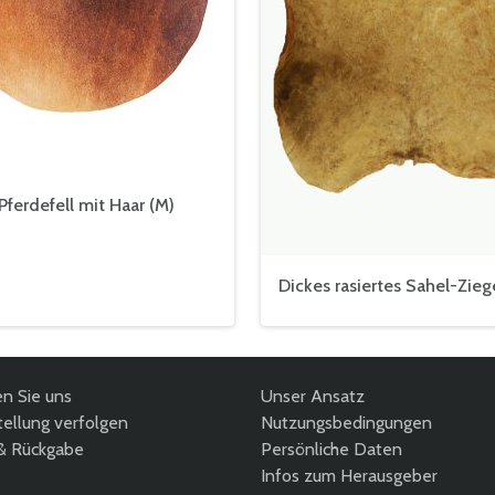
ferdefell mit Haar (M)
Dickes rasiertes Sahel-Zieg
en Sie uns
Unser Ansatz
ellung verfolgen
Nutzungsbedingungen
& Rückgabe
Persönliche Daten
Infos zum Herausgeber