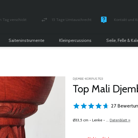
n Tag verschickt
15 Tage Umtauschrecht
Kontakt und K
und versichert Paket
Geld-zurück-Garantie
Montag - Freitag
Saiteninstrumente
Kleinpercussions
Seile, Felle & Ka
DJEMBE-KORPUS 7123
Top Mali Djem
27 Bewertun
Ø33,5 cm - Lenke - ...
Datenblatt »