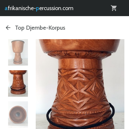
0
afrikanische-
percussion.com
Top Djembe-Korpus