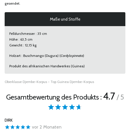
gesendet.
Maße und Stoffe
Felldurchmesser : 35 cm
Höhe : 63,5 cm
Gewicht : 12,15 kg
Holzart : Buschmango (Dugura) (
Cordyla pinnata
)
Produkt des afrikanischen Handwerkes (Guinea)
Oberklasse Djembe-Korpus - Top Guinea Djembe-Korpus
4.7
Gesamtbewertung des Produkts :
/ 5
DIRK
vor 2 Monaten