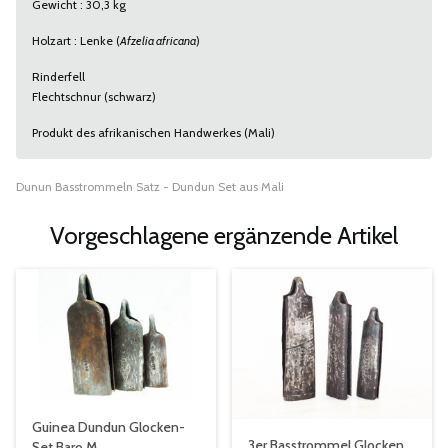
Gewicht : 30,3 kg
Holzart : Lenke (
Afzelia africana
)
Rinderfell
Flechtschnur (schwarz)
Produkt des afrikanischen Handwerkes (Mali)
Dunun Basstrommeln Satz - Dundun Set aus Mali
Vorgeschlagene ergänzende Artikel
Guinea Dundun Glocken-
3er Basstrommel Glocken
Set Baro M