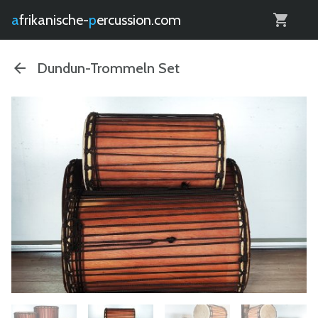
0
afrikanische-
percussion.com
Dundun-Trommeln Set