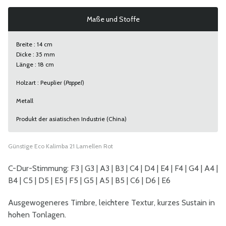
Maße und Stoffe
Breite : 14 cm
Dicke : 35 mm
Länge : 18 cm
Holzart : Peuplier (
Pappel
)
Metall
Produkt der asiatischen Industrie (China)
Günstige Eco Kalimba 21 Lamellen Rot
C-Dur-Stimmung: F3 | G3 | A3 | B3 | C4 | D4 | E4 | F4 | G4 | A4 |
B4 | C5 | D5 | E5 | F5 | G5 | A5 | B5 | C6 | D6 | E6
Ausgewogeneres Timbre, leichtere Textur, kurzes Sustain in
hohen Tonlagen.