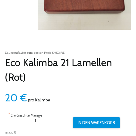
Daumenclavier zum besten Preis KHD21RE
Eco Kalimba 21 Lamellen
(Rot)
20
€
pro Kalimba
*
Erwünschte Menge
max. 8