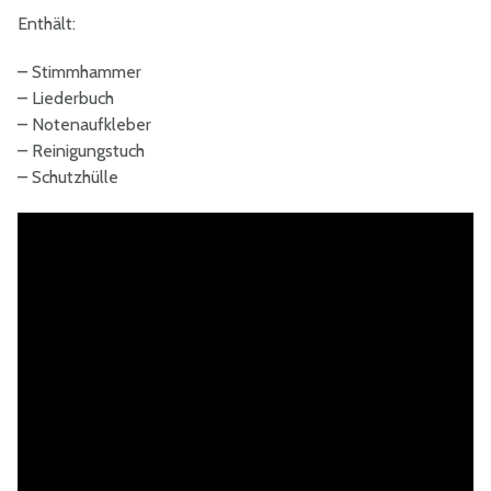
Enthält:
–
Stimmhammer
–
Liederbuch
–
Notenaufkleber
–
Reinigungstuch
–
Schutzhülle