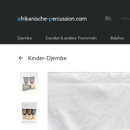
afrikanische-
percussion.com
Selbe
Verfolgt 
Djembe
Dundun & andere Trommeln
Balafon
Kinder-Djembe