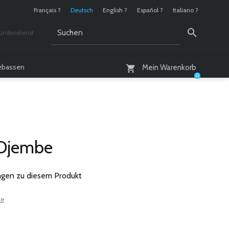
Français ?
Deutsch
English ?
Español ?
Italiano ?
undendienst
 / 10 - 18 Uhr
lebassen
Mein Warenkorb
0
-Djembe
gen zu diesem Produkt
 »