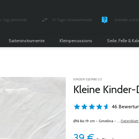
n Tag verschickt
15 Tage Umtauschrecht
Kontakt und K
und versichert Paket
Geld-zurück-Garantie
Montag - Freitag
Saiteninstrumente
Kleinpercussions
Seile, Felle & Ka
KINDER-DJEMBE 0.5
Kleine Kinder
46 Bewertun
Ø16 bis 19 cm - Gmelina - ...
Datenblatt
39
€