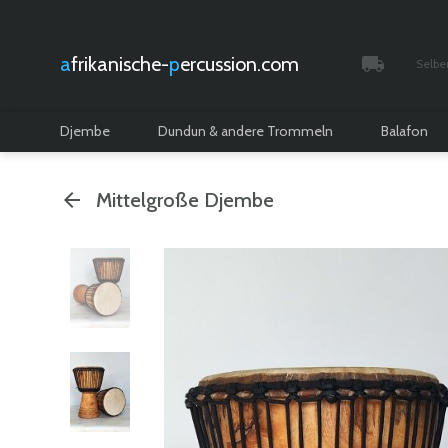
afrikanische-
percussion.com
Selbe
Verfolgt 
Djembe
Dundun & andere Trommeln
Balafon
Mittelgroße Djembe