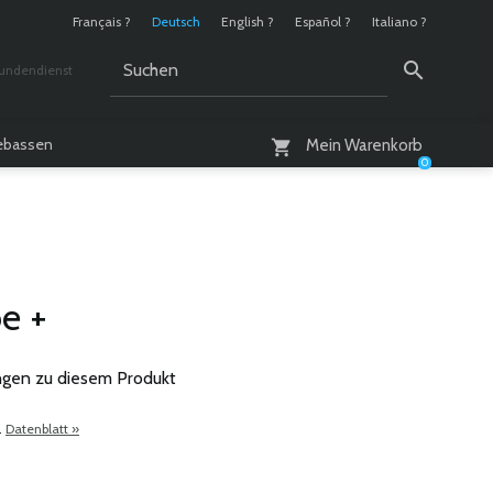
Français ?
Deutsch
English ?
Español ?
Italiano ?
undendienst
 / 10 - 18 Uhr
lebassen
Mein Warenkorb
0
e +
gen zu diesem Produkt
.
Datenblatt »