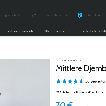
n Tag verschickt
15 Tage Umtauschrecht
Kontakt und K
und versichert Paket
Geld-zurück-Garantie
Montag - Freitag
Saiteninstrumente
Kleinpercussions
Seile, Felle & Ka
MITTLERE DJEMBE 2526
Mittlere Djemb
56 Bewertun
Ø25 bis 26 cm - Bumu (weißes Holz) - ..
70
€