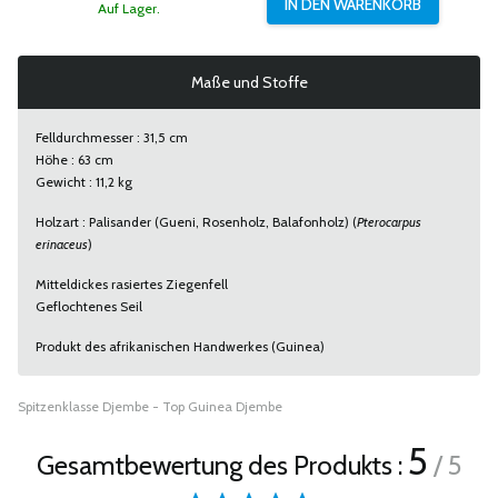
Auf Lager.
Maße und Stoffe
Felldurchmesser : 31,5 cm
Höhe : 63 cm
Gewicht : 11,2 kg
Holzart : Palisander (Gueni, Rosenholz, Balafonholz) (
Pterocarpus
erinaceus
)
Mitteldickes rasiertes Ziegenfell
Geflochtenes Seil
Produkt des afrikanischen Handwerkes (Guinea)
Spitzenklasse Djembe - Top Guinea Djembe
5
Gesamtbewertung des Produkts :
/ 5