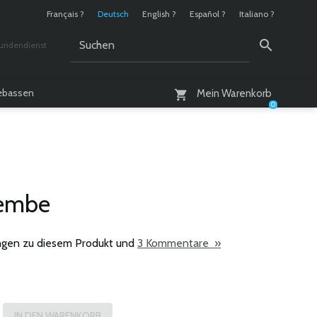
Français ?
Deutsch
English ?
Español ?
Italiano ?
undendienst
 / 10 - 18 Uhr
lebassen
Mein Warenkorb
0
jembe
gen zu diesem Produkt und
3 Kommentare »