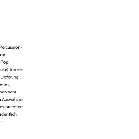
 Percussion-
Top:
-Top:
enke). Immer
 Lieferung.
eitet,
nen sehr
r Auswahl an
s orientiert
rdentlich
hr