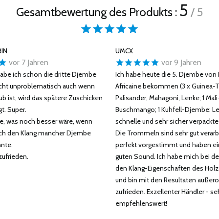
5
Gesamtbewertung des Produkts :
/ 5
IN
UMCX
vor 7 Jahren
vor 9 Jahren
 habe ich schon die dritte Djembe
Ich habe heute die 5. Djembe von
echt unproblematisch auch wenn
Africaine bekommen (3 x Guinea-
b ist, wird das spätere Zuschicken
Palisander, Mahagoni, Lenke; 1 Mali
gt. Super.
Buschmango; 1 Kuhfell-Djembe: L
te, was noch besser wäre, wenn
schnelle und sehr sicher verpackte
ch den Klang mancher Djembe
Die Trommeln sind sehr gut verarb
nte.
perfekt vorgestimmt und haben ei
zufrieden.
guten Sound. Ich habe mich bei de
den Klang-Eigenschaften des Holze
und bin mit den Resultaten außero
zufrieden. Exzellenter Händler - se
empfehlenswert!