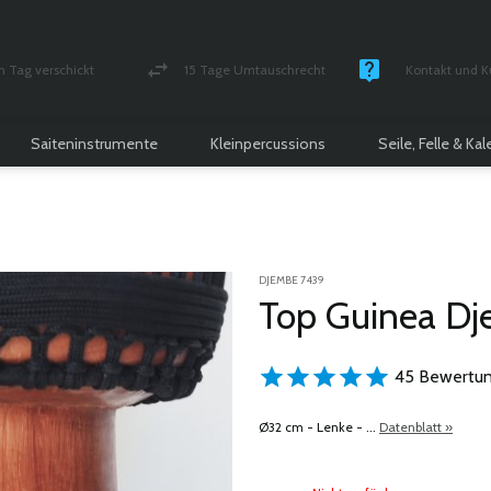
n Tag verschickt
15 Tage Umtauschrecht
Kontakt und K
und versichert Paket
Geld-zurück-Garantie
Montag - Freitag
Saiteninstrumente
Kleinpercussions
Seile, Felle & Ka
DJEMBE 7439
Top Guinea D
45 Bewertun
Ø32 cm - Lenke - ...
Datenblatt »