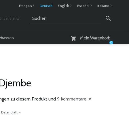
Français ?
Deutsch
English ?
Español ?
Italiano ?
undendienst
 / 10 - 18 Uhr
lebassen
Mein Warenkorb
0
 Djembe
ngen zu diesem Produkt und
9 Kommentare »
.
Datenblatt »