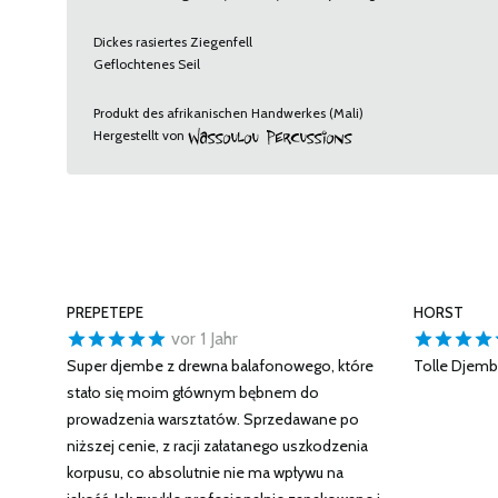
Dickes rasiertes Ziegenfell
Geflochtenes Seil
Produkt des afrikanischen Handwerkes (Mali)
Hergestellt von
PREPETEPE
HORST
vor 1 Jahr
Super djembe z drewna balafonowego, które
Tolle Djemb
stało się moim głównym bębnem do
prowadzenia warsztatów. Sprzedawane po
niższej cenie, z racji załatanego uszkodzenia
korpusu, co absolutnie nie ma wpływu na