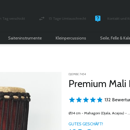
n Tag verschickt
15 Tage Umtauschrecht
Kontakt und K
und versichert Paket
Geld-zurück-Garantie
Montag - Freitag
Saiteninstrumente
Kleinpercussions
Seile, Felle & Ka
DJEMBE 7454
Premium Mali
132 Bewertu
Ø34 cm - Mahagoni (Djala, Acajou) - ..
GUTES GESCHÄFT!