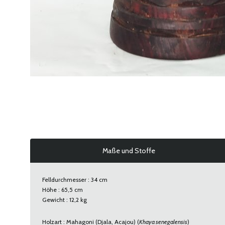
Maße und Stoffe
Felldurchmesser : 34 cm
Höhe : 65,5 cm
Gewicht : 12,2 kg
Holzart : Mahagoni (Djala, Acajou) (
Khaya senegalensis
)