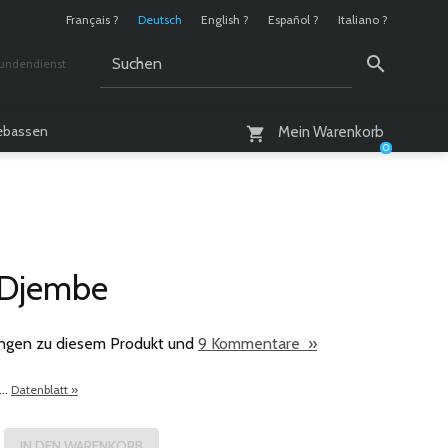
Français ?
Deutsch
English ?
Español ?
Italiano ?
undendienst
 / 10 - 18 Uhr
lebassen
Mein Warenkorb
0
 Djembe
ngen zu diesem Produkt und
9 Kommentare »
...
Datenblatt »