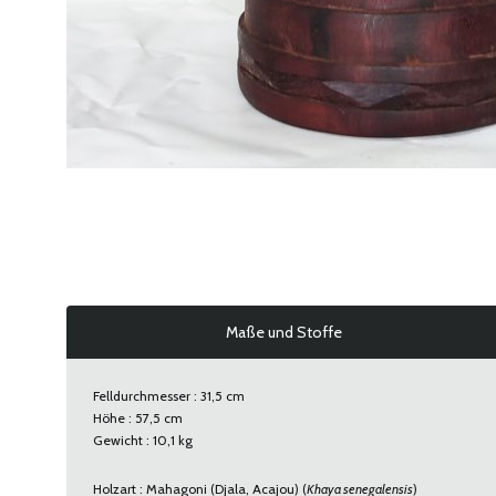
Maße und Stoffe
Felldurchmesser : 31,5 cm
Höhe : 57,5 cm
Gewicht : 10,1 kg
Holzart : Mahagoni (Djala, Acajou) (
Khaya senegalensis
)