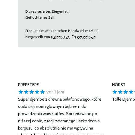
Dickes rasiertes Ziegenfell
Geflochtenes Seil
Produkt des afrikanischen Handwerkes (Mali)
Hergestellt von
PREPETEPE
HORST
vor 1 Jahr
Super djembe z drewna balafonowego, które
Tolle Djemb
stało się moim głównym bębnem do
prowadzenia warsztatów. Sprzedawane po
niższej cenie, z racji załatanego uszkodzenia
korpusu, co absolutnie nie ma wpływu na