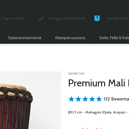
n Tag verschickt
15 Tage Umtauschrecht
Kontakt und K
und versichert Paket
Geld-zurück-Garantie
Montag - Freitag
Saiteninstrumente
Kleinpercussions
Seile, Felle & Ka
DJEMBE 7421
Premium Mali
132 Bewertu
Ø31,5 cm - Mahagoni (Djala, Acajou) - 