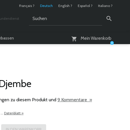
Français ?
Deutsch
English ?
Español ?
Italiano ?
undendienst
 / 10 - 18 Uhr
lebassen
Mein Warenkorb
0
 Djembe
ngen zu diesem Produkt und
9 Kommentare »
...
Datenblatt »