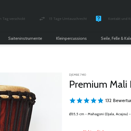
n Tag verschickt
15 Tage Umtauschrecht
Kontakt und K
und versichert Paket
Geld-zurück-Garantie
Montag - Freitag
Saiteninstrumente
Kleinpercussions
Seile, Felle & Ka
DJEMBE 7410
Premium Mali
132 Bewertu
Ø35,5 cm - Mahagoni (Djala, Acajou) - 