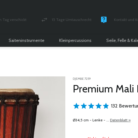
n Tag verschickt
15 Tage Umtauschrecht
Kontakt und K
und versichert Paket
Geld-zurück-Garantie
Montag - Freitag
Saiteninstrumente
Kleinpercussions
Seile, Felle & Ka
DJEMBE 7259
Premium Mali
132 Bewertu
Ø34,5 cm - Lenke - ...
Datenblatt »