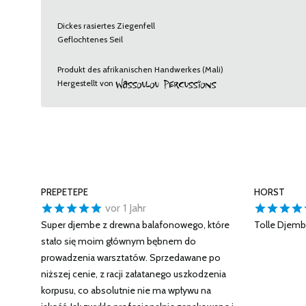
Dickes rasiertes Ziegenfell
Geflochtenes Seil
Produkt des afrikanischen Handwerkes (Mali)
Hergestellt von
PREPETEPE
HORST
vor 1 Jahr
Super djembe z drewna balafonowego, które
Tolle Djemb
stało się moim głównym bębnem do
prowadzenia warsztatów. Sprzedawane po
niższej cenie, z racji załatanego uszkodzenia
korpusu, co absolutnie nie ma wpływu na