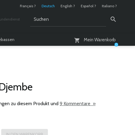
Français ?
Deutsch
English ?
Español ?
Italiano ?
undendienst
 / 10 - 18 Uhr
lebassen
Mein Warenkorb
0
 Djembe
ngen zu diesem Produkt und
9 Kommentare »