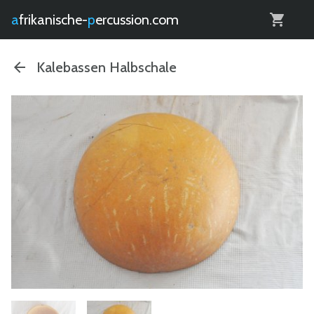
0
afrikanische-
percussion.com
Kalebassen Halbschale