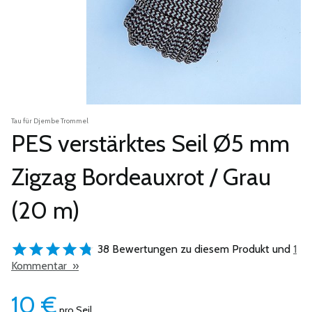
Tau für Djembe Trommel
PES verstärktes Seil Ø5 mm
Zigzag Bordeauxrot / Grau
(20 m)
38 Bewertungen zu diesem Produkt und
1
Kommentar »
10
€
pro Seil