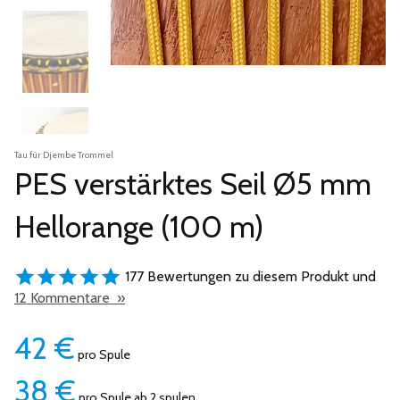
Tau für Djembe Trommel
PES verstärktes Seil Ø5 mm
Hellorange (100 m)
177 Bewertungen zu diesem Produkt und
12 Kommentare »
42
€
pro Spule
38
€
pro Spule ab 2 spulen