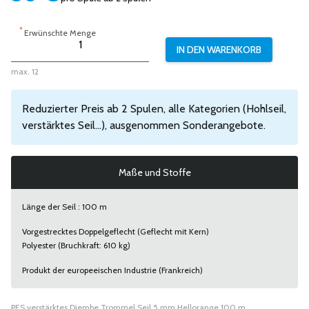
*
Erwünschte Menge
max. 12
Reduzierter Preis ab 2 Spulen, alle Kategorien (Hohlseil,
verstärktes Seil...), ausgenommen Sonderangebote.
Maße und Stoffe
Länge der Seil : 100 m
Vorgestrecktes Doppelgeflecht (Geflecht mit Kern)
Polyester (Bruchkraft: 610 kg)
Produkt der europeeischen Industrie (Frankreich)
PES verstärktes Djembe Trommel Seil 5 mm Hellorange 100 m