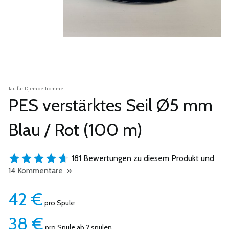
Tau für Djembe Trommel
PES verstärktes Seil Ø5 mm
Blau / Rot (100 m)
181 Bewertungen zu diesem Produkt und
14 Kommentare »
42
€
pro Spule
38
€
pro Spule ab 2 spulen