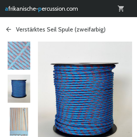
0
afrikanische-
percussion.com
Verstärktes Seil Spule (zweifarbig)