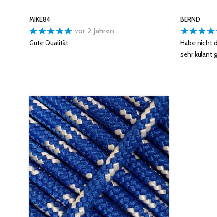
MIKE84
BERND
vor 2 Jahren
Gute Qualität
Habe nicht 
sehr kulant g