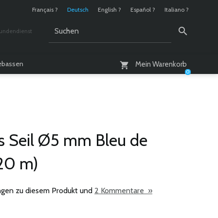
Français ?
Deutsch
English ?
Español ?
Italiano ?
undendienst
 / 10 - 18 Uhr
lebassen
Mein Warenkorb
0
es Seil Ø5 mm Bleu de
(20 m)
gen zu diesem Produkt und
2 Kommentare »