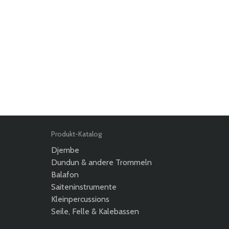
Produkt-Katalog
Djembe
Dundun & andere Trommeln
Balafon
Saiteninstrumente
Kleinpercussions
Seile, Felle & Kalebassen