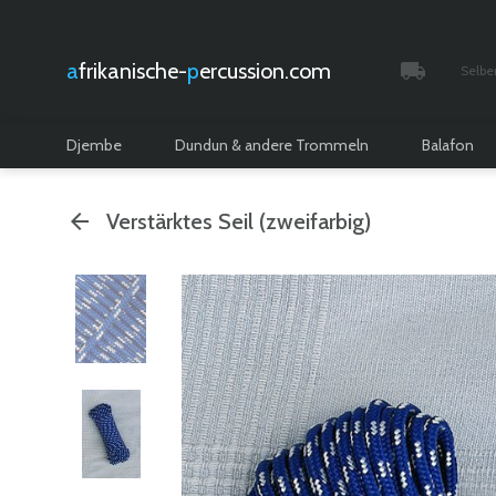
afrikanische-
percussion.com
Selbe
Verfolgt 
Djembe
Dundun & andere Trommeln
Balafon
Verstärktes Seil (zweifarbig)