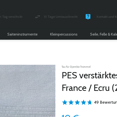
n Tag verschickt
15 Tage Umtauschrecht
Kontakt und K
und versichert Paket
Geld-zurück-Garantie
Montag - Freitag
Saiteninstrumente
Kleinpercussions
Seile, Felle & Ka
Tau für Djembe Trommel
PES verstärkt
France / Ecru 
49 Bewertun