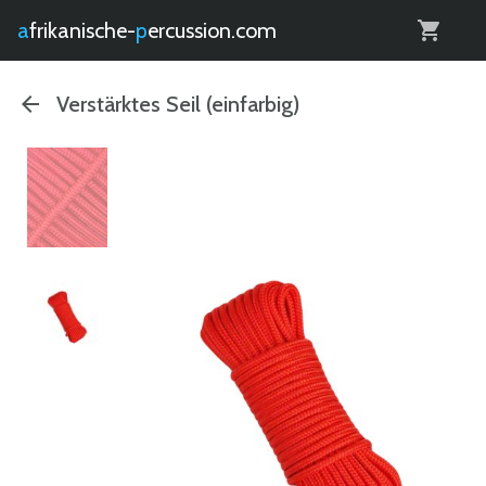
0
afrikanische-
percussion.com
Verstärktes Seil (einfarbig)