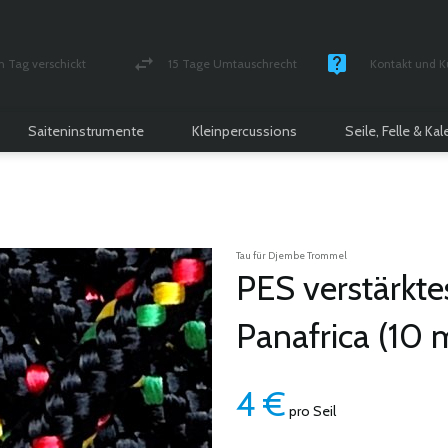
n Tag verschickt
15 Tage Umtauschrecht
Kontakt und K
und versichert Paket
Geld-zurück-Garantie
Montag - Freitag
Saiteninstrumente
Kleinpercussions
Seile, Felle & Ka
Tau für Djembe Trommel
PES verstärkte
Panafrica (10 
4
€
pro Seil