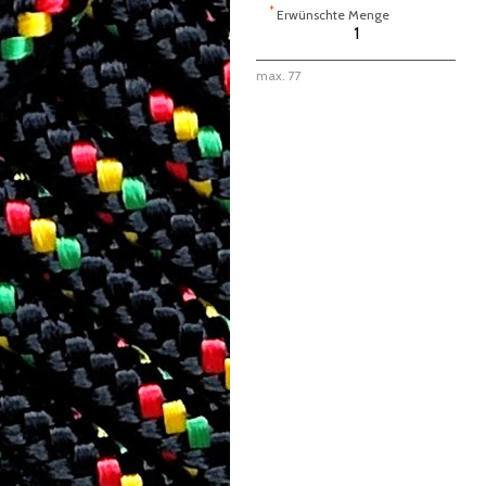
*
Erwünschte Menge
max. 77