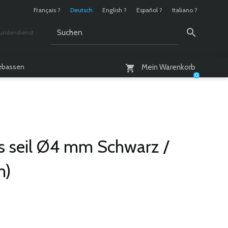
Français ?
Deutsch
English ?
Español ?
Italiano ?
undendienst
 / 10 - 18 Uhr
lebassen
Mein Warenkorb
0
s seil Ø4 mm Schwarz /
m)