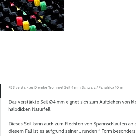
PES verstärktes Djembe Trommel Seil 4 mm Schwarz / Panafrica 10 m
Das verstärkte Seil Ø4 mm eignet sich zum Aufziehen von 
halbdicken Naturfell.
Dieses Seil kann auch zum Flechten von Spannschlaufen an 
diesem Fall ist es aufgrund seiner „ runden “ Form besonders