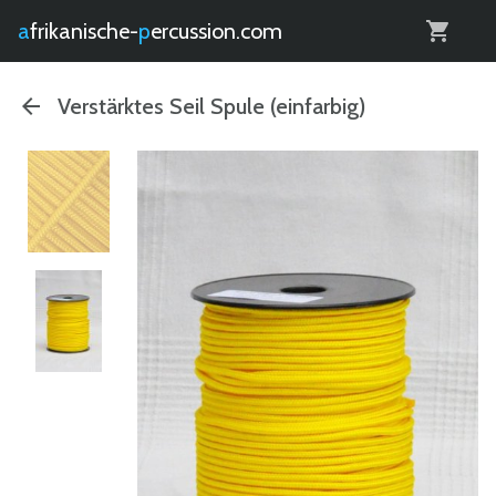
0
afrikanische-
percussion.com
Verstärktes Seil Spule (einfarbig)