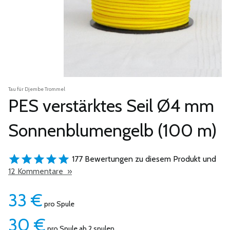
Tau für Djembe Trommel
PES verstärktes Seil Ø4 mm
Sonnenblumengelb (100 m)
177 Bewertungen zu diesem Produkt und
12 Kommentare »
33
€
pro Spule
30
€
pro Spule ab 2 spulen