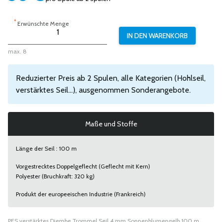
*
Erwünschte Menge
max. 8
Reduzierter Preis ab 2 Spulen, alle Kategorien (Hohlseil,
verstärktes Seil...), ausgenommen Sonderangebote.
Maße und Stoffe
Länge der Seil : 100 m
Vorgestrecktes Doppelgeflecht (Geflecht mit Kern)
Polyester (Bruchkraft: 320 kg)
Produkt der europeeischen Industrie (Frankreich)
PES verstärktes Djembe Trommel Seil 4 mm Sonnenblumengelb 100 m