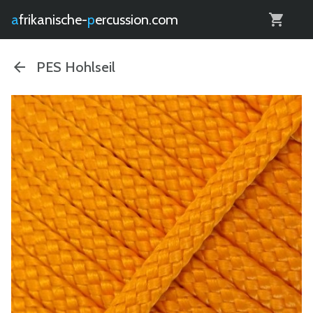
0
afrikanische-
percussion.com
PES Hohlseil