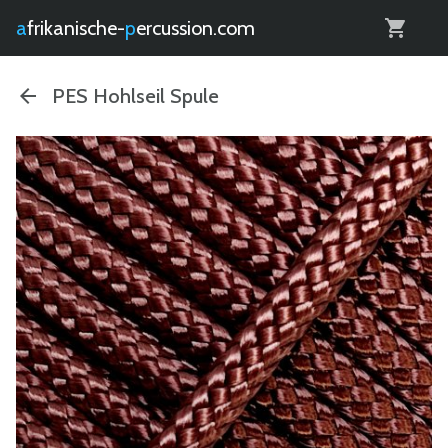
0
afrikanische-
percussion.com
PES Hohlseil Spule