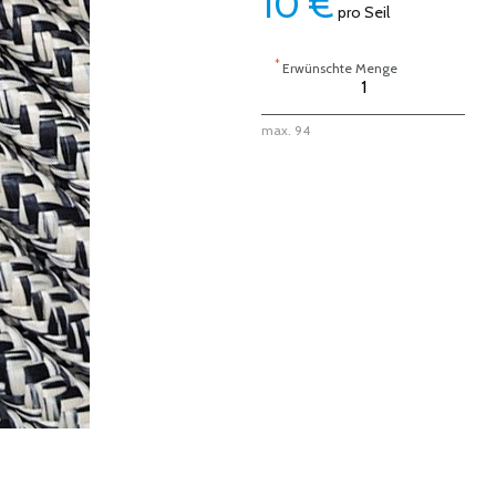
10
€
pro Seil
*
Erwünschte Menge
max. 94