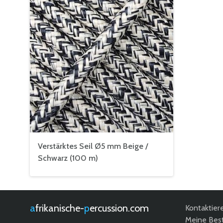
Verstärktes Seil Ø5 mm Beige /
Schwarz (100 m)
afrikanische-
percussion.com
Kontaktier
Meine Best