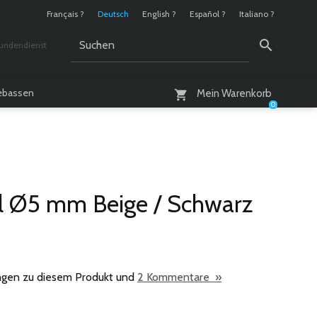
Français ?
Deutsch
English ?
Español ?
Italiano ?
undendienst
 / 10 - 18 Uhr
lebassen
Mein Warenkorb
0
il Ø5 mm Beige / Schwarz
gen zu diesem Produkt und
2 Kommentare »