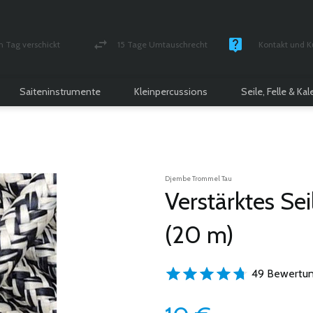
n Tag verschickt
15 Tage Umtauschrecht
Kontakt und K
und versichert Paket
Geld-zurück-Garantie
Montag - Freitag
Saiteninstrumente
Kleinpercussions
Seile, Felle & Ka
Djembe Trommel Tau
Verstärktes Se
(20 m)
49 Bewertun