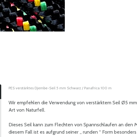
PES verstärktes Djembe-Seil 5 mm Schwarz / Panafrica 100 m
Wir empfehlen die Verwendung von verstärktem Seil Ø5 mm
Art von Naturfell.
Dieses Seil kann zum Flechten von Spannschlaufen an den 
diesem Fall ist es aufgrund seiner „ runden “ Form besonders