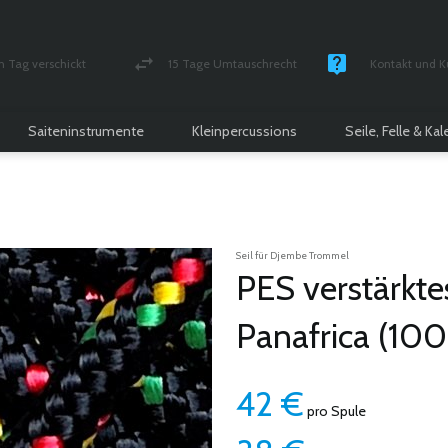
n Tag verschickt
15 Tage Umtauschrecht
Kontakt und K
und versichert Paket
Geld-zurück-Garantie
Montag - Freitag
Saiteninstrumente
Kleinpercussions
Seile, Felle & Ka
Seil für Djembe Trommel
PES verstärkte
Panafrica (10
42
€
pro Spule