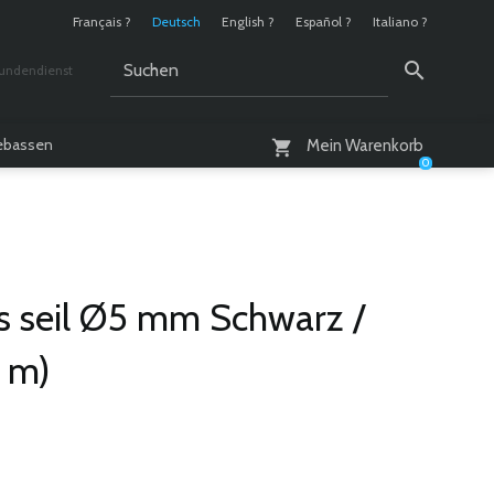
Français ?
Deutsch
English ?
Español ?
Italiano ?
undendienst
 / 10 - 18 Uhr
lebassen
Mein Warenkorb
0
s seil Ø5 mm Schwarz /
0 m)