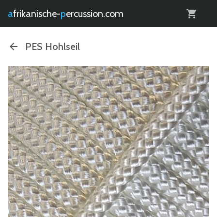
0
afrikanische-
percussion.com
PES Hohlseil