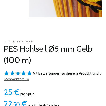
Schnur für Djembe Trommel
PES Hohlseil Ø5 mm Gelb
(100 m)
97 Bewertungen zu diesem Produkt und
3
Kommentare »
25
€
pro Spule
22
€
,50
pro Spule ab 2 spulen