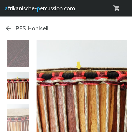
0
afrikanische-
percussion.com
PES Hohlseil