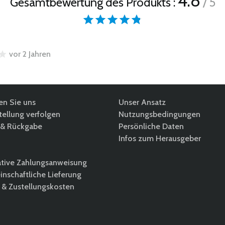
4.8
Gesamtbewertung des Produkts :
/ 5
vor 2 Jahren
en Sie uns
Unser Ansatz
ellung verfolgen
Nutzungsbedingungen
& Rückgabe
Persönliche Daten
Infos zum Herausgeber
ative Zahlungsanweisung
nschaftliche Lieferung
 & Zustellungskosten