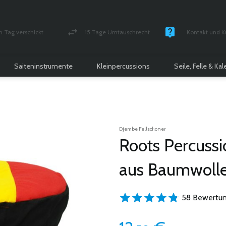
n Tag verschickt
15 Tage Umtauschrecht
Kontakt und K
und versichert Paket
Geld-zurück-Garantie
Montag - Freitag
Saiteninstrumente
Kleinpercussions
Seile, Felle & Ka
Djembe Fellschoner
Roots Percuss
aus Baumwolle 
58 Bewertun