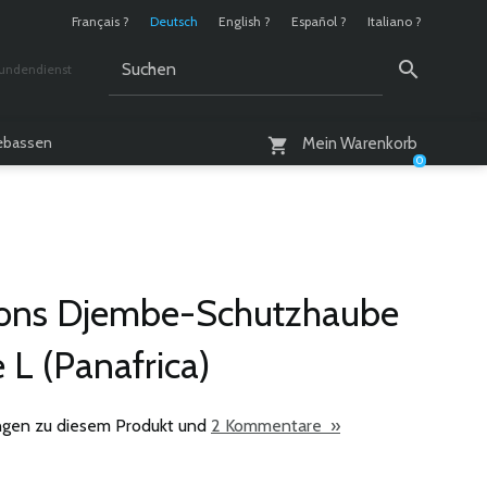
Français ?
Deutsch
English ?
Español ?
Italiano ?
undendienst
 / 10 - 18 Uhr
lebassen
Mein Warenkorb
0
ions Djembe-Schutzhaube
L (Panafrica)
gen zu diesem Produkt und
2 Kommentare »