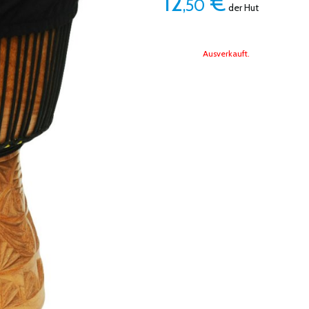
12
€
,50
der Hut
Ausverkauft.