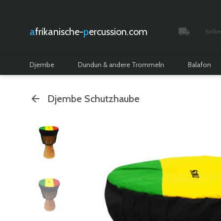
afrikanische-
percussion.com
Selbe
Verfolgt 
Djembe
Dundun & andere Trommeln
Balafon
Djembe Schutzhaube