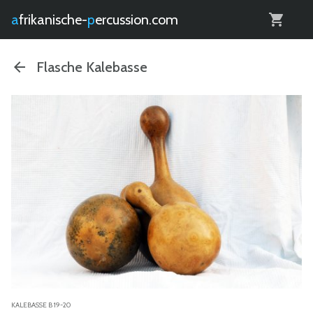
0
afrikanische-
percussion.com
Flasche Kalebasse
KALEBASSE B 19-20