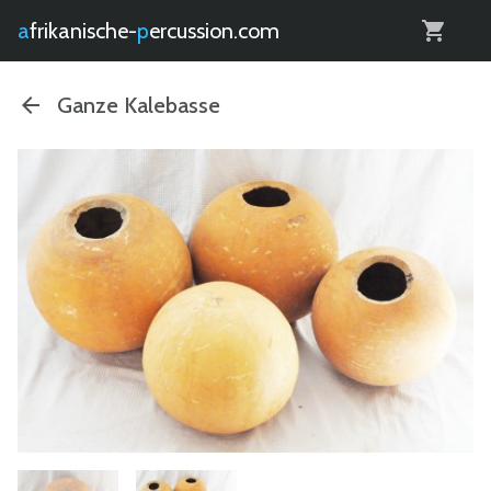
0
afrikanische-
percussion.com
Ganze Kalebasse