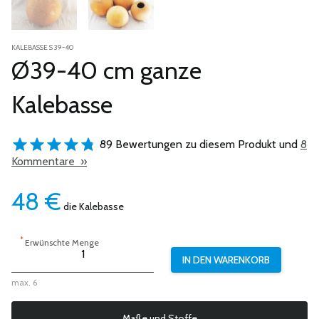
KALEBASSE S 39-40
Ø39-40 cm ganze
Kalebasse
89 Bewertungen zu diesem Produkt und
8
Kommentare »
48
€
die Kalebasse
*
Erwünschte Menge
max. 6
Maße und Stoffe