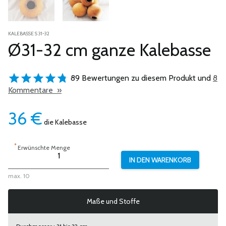
KALEBASSE S 31-32
Ø31-32 cm ganze Kalebasse
89 Bewertungen zu diesem Produkt und
8
Kommentare »
36
€
die Kalebasse
*
Erwünschte Menge
max. 10
Maße und Stoffe