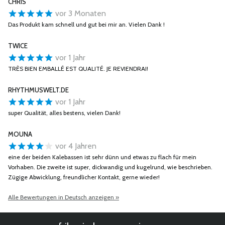
CHRIS
vor 3 Monaten
Das Produkt kam schnell und gut bei mir an. Vielen Dank !
TWICE
vor 1 Jahr
TRÈS BIEN EMBALLÉ EST QUALITÉ. JE REVIENDRAI!
RHYTHMUSWELT.DE
vor 1 Jahr
super Qualität, alles bestens, vielen Dank!
MOUNA
vor 4 Jahren
eine der beiden Kalebassen ist sehr dünn und etwas zu flach für mein
Vorhaben. Die zweite ist super, dickwandig und kugelrund, wie beschrieben.
Zügige Abwicklung, freundlicher Kontakt, gerne wieder!
Alle Bewertungen in Deutsch anzeigen »