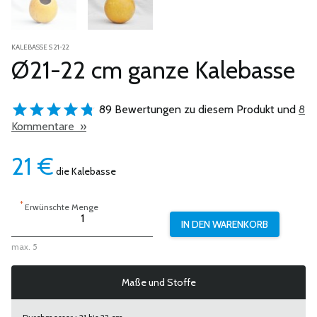
KALEBASSE S 21-22
Ø21-22 cm ganze Kalebasse
89 Bewertungen zu diesem Produkt und
8
Kommentare »
21
€
die Kalebasse
*
Erwünschte Menge
max. 5
Maße und Stoffe