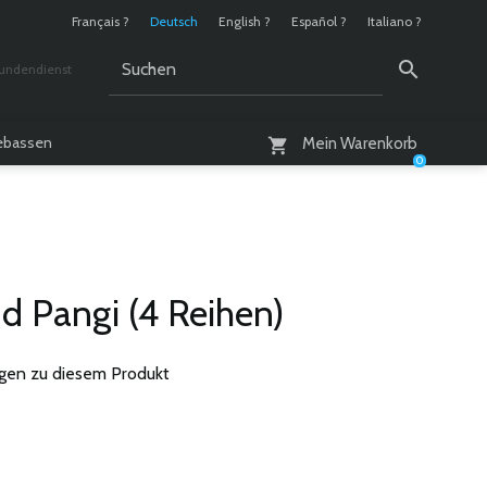
Français ?
Deutsch
English ?
Español ?
Italiano ?
undendienst
 / 10 - 18 Uhr
lebassen
Mein Warenkorb
0
d Pangi (4 Reihen)
gen zu diesem Produkt