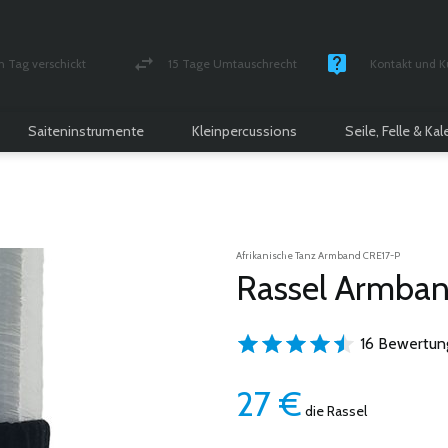
n Tag verschickt
15 Tage Umtauschrecht
Kontakt und K
und versichert Paket
Geld-zurück-Garantie
Montag - Freitag
Saiteninstrumente
Kleinpercussions
Seile, Felle & Ka
Afrikanische Tanz Armband CRE17-P
Rassel Armban
16 Bewertun
27
€
die Rassel