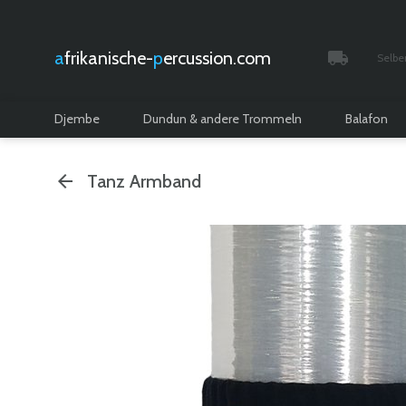
afrikanische-
percussion.com
Selbe
Verfolgt 
Djembe
Dundun & andere Trommeln
Balafon
Tanz Armband