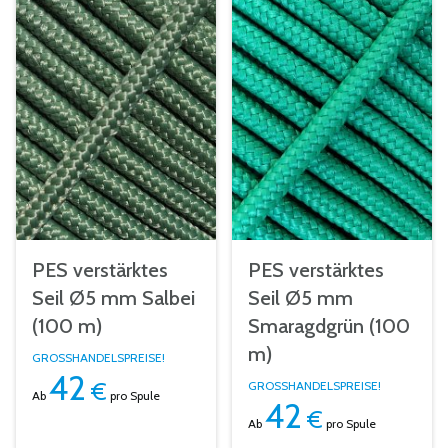
PES verstärktes
PES verstärktes
Seil Ø5 mm Salbei
Seil Ø5 mm
(100 m)
Smaragdgrün (100
m)
GROSSHANDELSPREISE!
42
€
GROSSHANDELSPREISE!
Ab
pro Spule
42
€
Ab
pro Spule