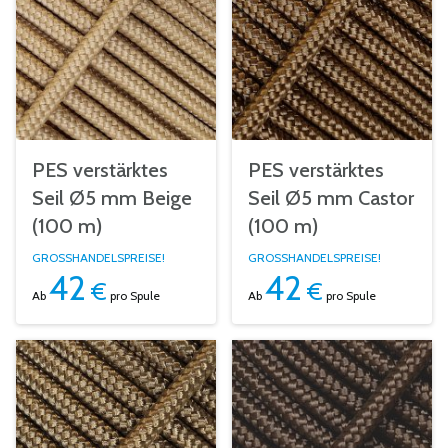
PES verstärktes
PES verstärktes
Seil Ø5 mm Beige
Seil Ø5 mm Castor
(100 m)
(100 m)
GROSSHANDELSPREISE!
GROSSHANDELSPREISE!
42
42
€
€
Ab
pro Spule
Ab
pro Spule