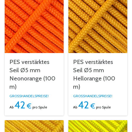
PES verstärktes
PES verstärktes
Seil Ø5 mm
Seil Ø5 mm
Neonorange (100
Hellorange (100
m)
m)
GROSSHANDELSPREISE!
GROSSHANDELSPREISE!
42
42
€
€
Ab
pro Spule
Ab
pro Spule