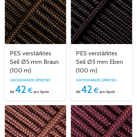
PES verstärktes
PES verstärktes
Seil Ø5 mm Braun
Seil Ø5 mm Eben
(100 m)
(100 m)
GROSSHANDELSPREISE!
GROSSHANDELSPREISE!
42
42
€
€
Ab
pro Spule
Ab
pro Spule