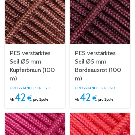
PES verstärktes
PES verstärktes
Seil Ø5 mm
Seil Ø5 mm
Kupferbraun (100
Bordeauxrot (100
m)
m)
GROSSHANDELSPREISE!
GROSSHANDELSPREISE!
42
42
€
€
Ab
pro Spule
Ab
pro Spule