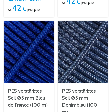
42
€
GROSSHANDELSPREISE!
Ab
pro Spule
42
€
Ab
pro Spule
PES verstärktes
PES verstärktes
Seil Ø5 mm Bleu
Seil Ø5 mm
de France (100 m)
Denimblau (100