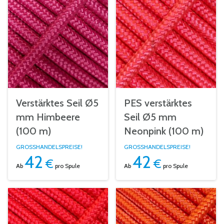
Verstärktes Seil Ø5
PES verstärktes
mm Himbeere
Seil Ø5 mm
(100 m)
Neonpink (100 m)
GROSSHANDELSPREISE!
GROSSHANDELSPREISE!
42
42
€
€
Ab
pro Spule
Ab
pro Spule