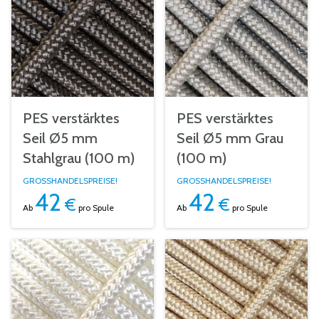
PES verstärktes
PES verstärktes
Seil Ø5 mm
Seil Ø5 mm Grau
Stahlgrau (100 m)
(100 m)
GROSSHANDELSPREISE!
GROSSHANDELSPREISE!
42
42
€
€
Ab
pro Spule
Ab
pro Spule