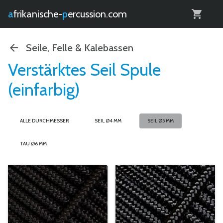
0
afrikanische-
percussion.com
Seile, Felle & Kalebassen
Verstärktes Seil Spule
(einfarbig)
ALLE DURCHMESSER
SEIL Ø4 MM
SEIL Ø5 MM
TAU Ø6 MM