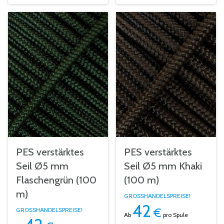
PES verstärktes
PES verstärktes
Seil Ø5 mm
Seil Ø5 mm Khaki
Flaschengrün (100
(100 m)
m)
GROSSHANDELSPREISE!
42
€
GROSSHANDELSPREISE!
Ab
pro Spule