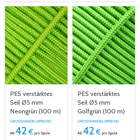
PES verstärktes
PES verstärktes
Seil Ø5 mm
Seil Ø5 mm
Neongrün (100 m)
Golfgrün (100 m)
GROSSHANDELSPREISE!
GROSSHANDELSPREISE!
42
42
€
€
Ab
pro Spule
Ab
pro Spule