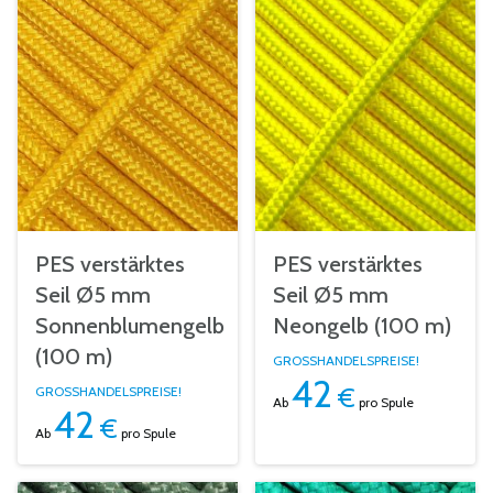
PES verstärktes
PES verstärktes
Seil Ø5 mm
Seil Ø5 mm
Sonnenblumengelb
Neongelb (100 m)
(100 m)
GROSSHANDELSPREISE!
42
€
GROSSHANDELSPREISE!
Ab
pro Spule
42
€
Ab
pro Spule