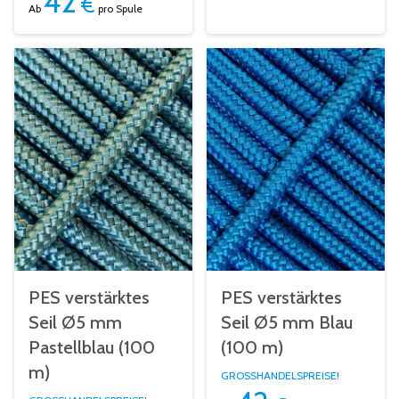
42
€
Ab
pro Spule
PES verstärktes
PES verstärktes
Seil Ø5 mm
Seil Ø5 mm Blau
Pastellblau (100
(100 m)
m)
GROSSHANDELSPREISE!