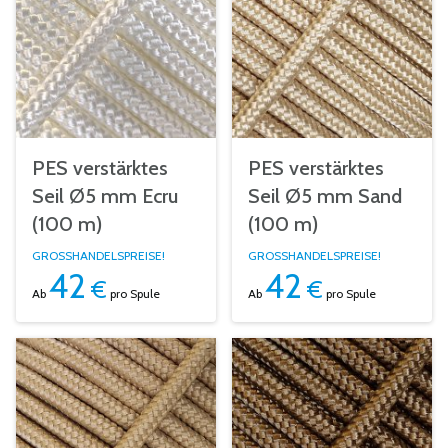
PES verstärktes
PES verstärktes
Seil Ø5 mm Ecru
Seil Ø5 mm Sand
(100 m)
(100 m)
GROSSHANDELSPREISE!
GROSSHANDELSPREISE!
42
42
€
€
Ab
pro Spule
Ab
pro Spule