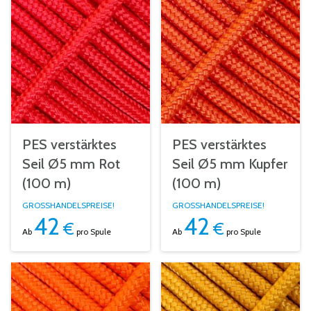
PES verstärktes
PES verstärktes
Seil Ø5 mm Rot
Seil Ø5 mm Kupfer
(100 m)
(100 m)
GROSSHANDELSPREISE!
GROSSHANDELSPREISE!
42
42
€
€
Ab
pro Spule
Ab
pro Spule