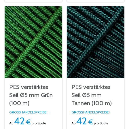
PES verstärktes
PES verstärktes
Seil Ø5 mm Grün
Seil Ø5 mm
(100 m)
Tannen (100 m)
GROSSHANDELSPREISE!
GROSSHANDELSPREISE!
42
42
€
€
Ab
pro Spule
Ab
pro Spule