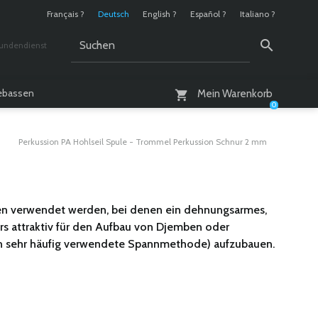
Français ?
Deutsch
English ?
Español ?
Italiano ?
undendienst
 / 10 - 18 Uhr
lebassen
Mein Warenkorb
0
Perkussion PA Hohlseil Spule - Trommel Perkussion Schnur 2 mm
eiten verwendet werden, bei denen ein dehnungsarmes,
ers attraktiv für den Aufbau von Djemben oder
ern sehr häufig verwendete Spannmethode) aufzubauen.