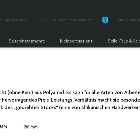
n Tag verschickt
15 Tage Umtauschrecht
Kontakt und K
und versichert Paket
Geld-zurück-Garantie
Montag - Freitag
Saiteninstrumente
Kleinpercussions
Seile, Felle & Ka
lecht (ohne Kern) aus Polyamid. Es kann für alle Arten von Arb
Ihr hervorragendes Preis-Leistungs-Verhältnis macht sie besond
nik des „gedrehten Stocks“ (eine von afrikanischen Handwerk
 MM
Ø6 MM