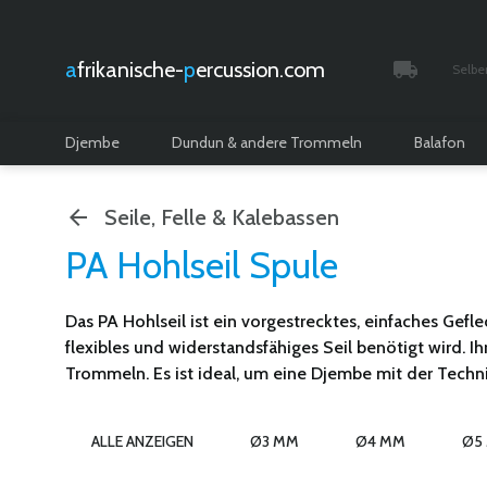
afrikanische-
percussion.com
Selbe
Verfolgt 
Djembe
Dundun & andere Trommeln
Balafon
Seile, Felle & Kalebassen
PA Hohlseil Spule
Das PA Hohlseil ist ein vorgestrecktes, einfaches Gef
flexibles und widerstandsfähiges Seil benötigt wird. 
Trommeln. Es ist ideal, um eine Djembe mit der Tech
ALLE ANZEIGEN
Ø3 MM
Ø4 MM
Ø5