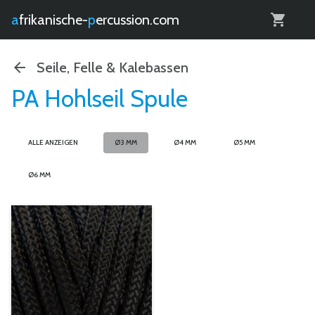
0
afrikanische-
percussion.com
Seile, Felle & Kalebassen
PA Hohlseil Spule
ALLE ANZEIGEN
Ø3 MM
Ø4 MM
Ø5 MM
Ø6 MM