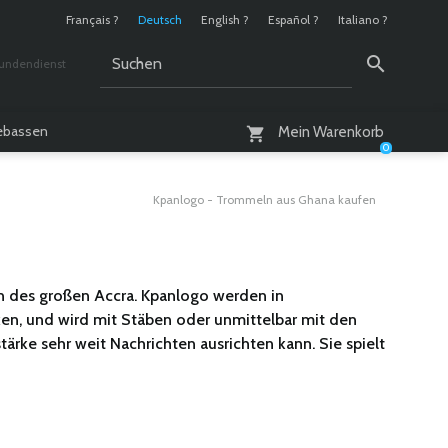
Français ?
Deutsch
English ?
Español ?
Italiano ?
undendienst
 / 10 - 18 Uhr
lebassen
Mein Warenkorb
0
Kpanlogo - Trommeln aus Ghana kaufen
n des großen Accra. Kpanlogo werden in
en, und wird mit Stäben oder unmittelbar mit den
rke sehr weit Nachrichten ausrichten kann. Sie spielt