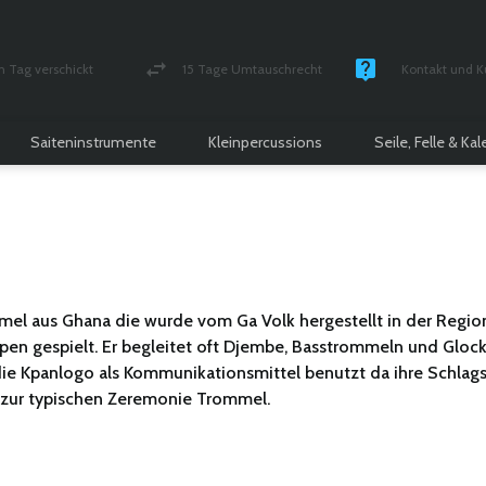
n Tag verschickt
15 Tage Umtauschrecht
Kontakt und K
und versichert Paket
Geld-zurück-Garantie
Montag - Freitag
Saiteninstrumente
Kleinpercussions
Seile, Felle & Ka
mel aus Ghana die wurde vom Ga Volk hergestellt in der Regio
en gespielt. Er begleitet oft Djembe, Basstrommeln und Glock
ie Kpanlogo als Kommunikationsmittel benutzt da ihre Schlagstä
de zur typischen Zeremonie Trommel.