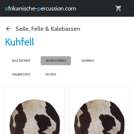
0
afrikanische-
percussion.com
Seile, Felle & Kalebassen
Kuhfell
ALLE DICKEN
SEHR DÜNNES
DÜNNES
HALBDICKES
DICKES