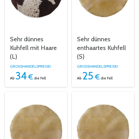
Sehr dünnes
Sehr dünnes
Kuhfell mit Haare
enthaartes Kuhfell
(L)
(S)
GROSSHANDELSPREISE!
GROSSHANDELSPREISE!
34
25
€
€
Ab
die Fell
Ab
die Fell