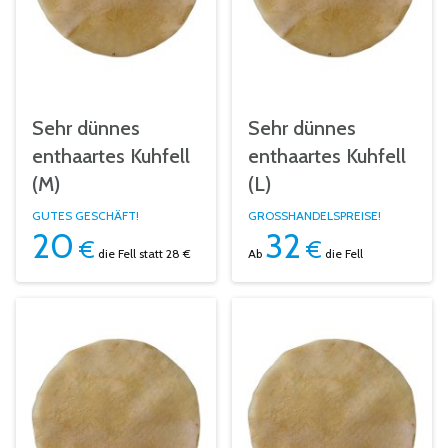
Sehr dünnes
Sehr dünnes
enthaartes Kuhfell
enthaartes Kuhfell
(M)
(L)
GUTES GESCHÄFT!
GROSSHANDELSPREISE!
20
32
€
€
die Fell
statt 28 €
Ab
die Fell