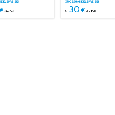
DELSPREISE!
GROSSHANDELSPREISE!
30
€
€
die Fell
Ab
die Fell