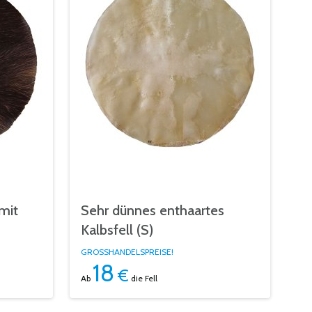
mit
Sehr dünnes enthaartes
Kalbsfell (S)
GROSSHANDELSPREISE!
18
€
Ab
die Fell