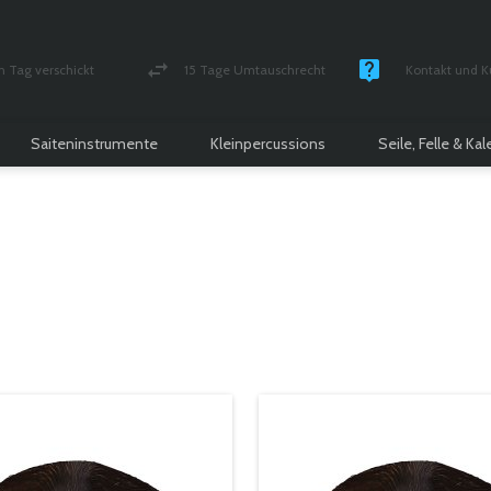
n Tag verschickt
15 Tage Umtauschrecht
Kontakt und K
und versichert Paket
Geld-zurück-Garantie
Montag - Freitag
Saiteninstrumente
Kleinpercussions
Seile, Felle & Ka