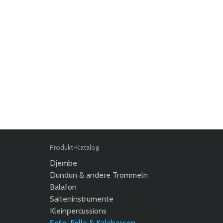
Produkt-Katalog
Djembe
Dundun & andere Trommeln
Balafon
Saiteninstrumente
Kleinpercussions
Seile, Felle & Kalebassen