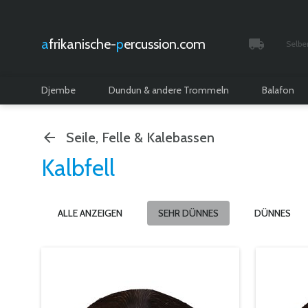
afrikanische-
percussion.com
Selbe
Verfolgt 
Djembe
Dundun & andere Trommeln
Balafon
Seile, Felle & Kalebassen
Kalbfell
ALLE ANZEIGEN
SEHR DÜNNES
DÜNNES