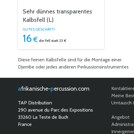
Sehr dünnes transparentes
Kalbsfell (L)
GUTES GESCHÄFT!
16
€
die Fell
statt 25 €
Diese feinen Kalbsfelle sind für die Montage einer
mit einer Tierhaut von weniger als 0,5 mm Dicke
Djembe oder jedes anderen Perkussionsinstrumentes
afrikanische-
percussion.com
Kontaktier
Meine Best
TAP Distribution
Umtausch 
290 avenue du Parc des Expositions
33260 La Teste de Buch
Angebot
France
Administra
Innergemei