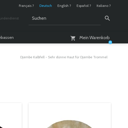
Français ?
Deutsch
English ?
Español ?
Italiano ?
undendienst
 / 10 - 18 Uhr
lebassen
Mein Warenkorb
0
Djembe Kalbfell - Sehr dünne Haut für Djembe Trommel