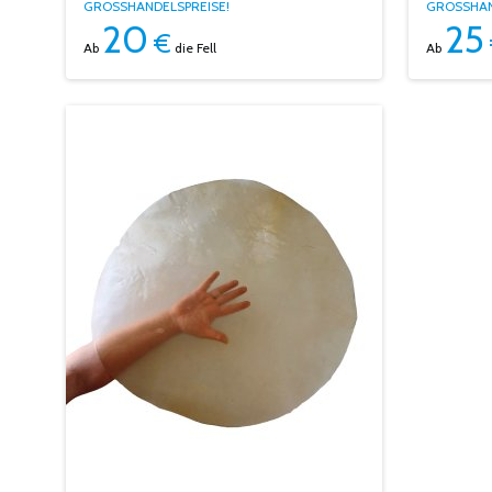
GROSSHANDELSPREISE!
GROSSHAN
20
25
€
Ab
die Fell
Ab