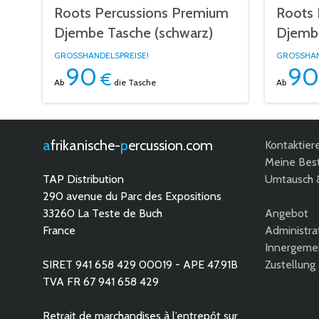
Roots Percussions Premium
Roots 
Djembe Tasche (schwarz)
Djembe
GROSSHANDELSPREISE!
GROSSHAN
90
90
€
Ab
die Tasche
Ab
afrikanische-
percussion.com
Kontaktier
Meine Best
TAP Distribution
Umtausch 
290 avenue du Parc des Expositions
33260 La Teste de Buch
Angebot
France
Administra
Innergemei
SIRET 941 658 429 00019 - APE 47.91B
Zustellung
TVA FR 67 941 658 429
Retrait de marchandises à l’entrepôt sur