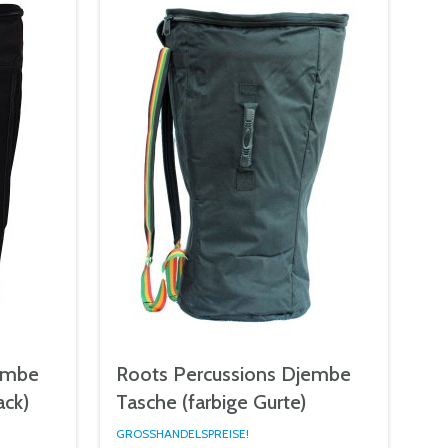
embe
Roots Percussions Djembe
ack)
Tasche (farbige Gurte)
GROSSHANDELSPREISE!