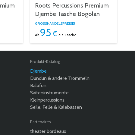
emium
Roots Percussions Premium
Djembe Tasche Bogolan
GROSSHANDELSPREISE!
95
€
Ab
die Tasche
Produkt-Katalog
Djembe
Dundun & andere Trommeln
Balafon
Saiteninstrumente
Kleinpercussions
Seile, Felle & Kalebassen
Partenaires
theater bordeaux