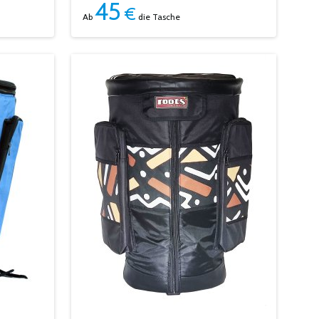
45
€
Ab
die Tasche