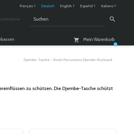
Français ?
Deutsch
English ?
Español ?
Italiano ?
undendienst
 / 10 - 18 Uhr
lebassen
Mein Warenkorb
0
Djembe-Tasche - Roots Percussions Djembe-Rucksack
ereinflüssen zu schützen. Die Djembe-Tasche schützt