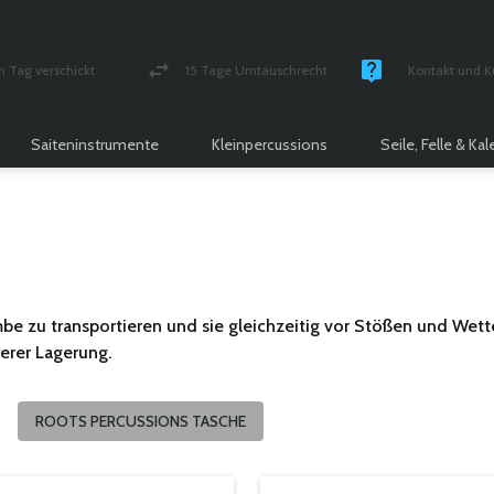
n Tag verschickt
15 Tage Umtauschrecht
Kontakt und K
und versichert Paket
Geld-zurück-Garantie
Montag - Freitag
Saiteninstrumente
Kleinpercussions
Seile, Felle & Ka
be zu transportieren und sie gleichzeitig vor Stößen und Wett
erer Lagerung.
ROOTS PERCUSSIONS TASCHE