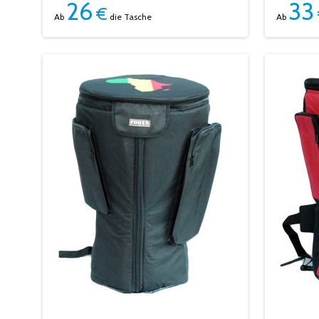
26
33
€
Ab
die Tasche
Ab