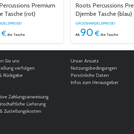
Percussions Premium
Roots Percussions Pr
 Tasche (rot)
Djembe Tasche (blau)
DELSPREISE!
GROSSHANDELSPREISE!
90
€
€
die Tasche
Ab
die Tasche
en Sie uns
Unser Ansatz
ellung verfolgen
Nutzungsbedingungen
& Rückgabe
Persönliche Daten
Infos zum Herausgeber
tive Zahlungsanweisung
nschaftliche Lieferung
 & Zustellungskosten