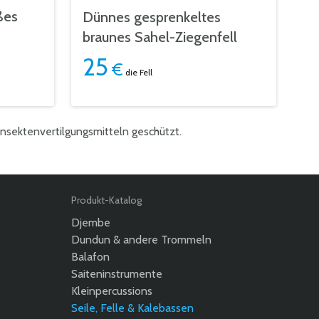
ßes
Dünnes gesprenkeltes
braunes Sahel-Ziegenfell
25
€
die Fell
Insektenvertilgungsmitteln geschützt.
Produkt-Katalog
Djembe
Dundun & andere Trommeln
Balafon
Saiteninstrumente
Kleinpercussions
Seile, Felle & Kalebassen