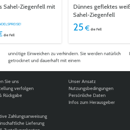
 Sahel-Ziegenfell mit
Dünnes geflektes wei
Sahel-Ziegenfell
25
DELSPREISE!
€
die Fell
€
die Fell
en Sie uns
Unser Ansatz
ellung verfolgen
Nutzungsbedingungen
& Rückgabe
Persönliche Daten
Infos zum Herausgeber
tive Zahlungsanweisung
nschaftliche Lieferung