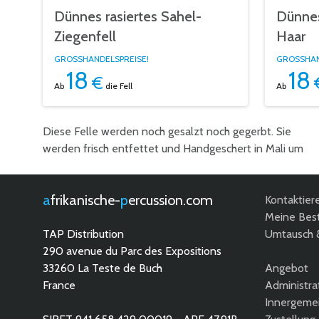
Dünnes rasiertes Sahel-
Dünnes
Ziegenfell
Haar
GROSSHANDELSPREISE!
GROSSHAN
18
18
€
Ab
die Fell
Ab
Diese Felle werden noch gesalzt noch gegerbt. Sie
unnötige Einweichen zu verhindern. Sie werden natürlich
werden frisch entfettet und Handgeschert in Mali um
getrocknet und dauerhaft mit einem
afrikanische-
percussion.com
Kontaktier
Meine Best
TAP Distribution
Umtausch 
290 avenue du Parc des Expositions
33260 La Teste de Buch
Angebot
France
Administra
Innergemei