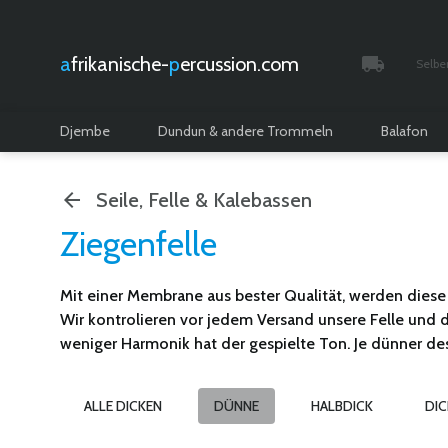
afrikanische-
percussion.com
Selbe
Verfolgt 
Djembe
Dundun & andere Trommeln
Balafon
Seile, Felle & Kalebassen
Ziegenfelle
Mit einer Membrane aus bester Qualität, werden dies
Wir kontrolieren vor jedem Versand unsere Felle und d
weniger Harmonik hat der gespielte Ton. Je dünner dest
ALLE DICKEN
DÜNNE
HALBDICK
DIC