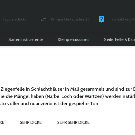
n Tag verschickt
15 Tage Umtauschrecht
Kontakt und K
und versichert Paket
Geld-zurück-Garantie
Montag - Freitag
Saiteninstrumente
Kleinpercussions
Seile, Felle & Ka
e
Ziegenfelle
in Schlachthäuser in Mali gesammelt und sind zu
ie die Mängel haben (Narbe, Loch oder Wartzen) werden natürlich
o voller und nuanzierbr ist der gespielte Ton.
KE
SEHR DICKE
SEHR SEHR DICKE