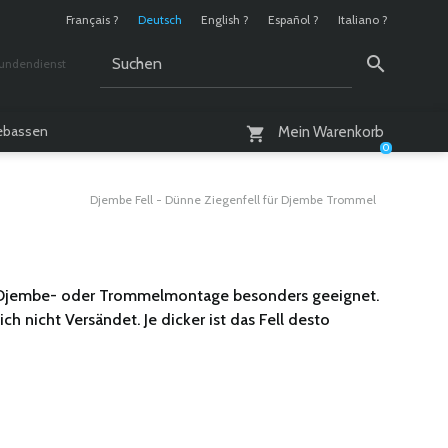
Français ?
Deutsch
English ?
Español ?
Italiano ?
undendienst
 / 10 - 18 Uhr
lebassen
Mein Warenkorb
0
Djembe Fell - Dünne Ziegenfell für Djembe Trommel
r Djembe- oder Trommelmontage besonders geeignet.
 nicht Versändet. Je dicker ist das Fell desto