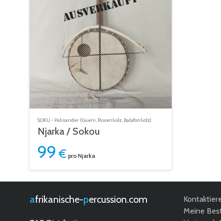
SOKU - Palisander (Gueni, Rosenholz, Balafonholz)
Njarka / Sokou
99
€
pro Njarka
afrikanische-
percussion.com
Kontaktier
Meine Best