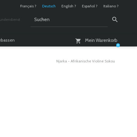
Français ?
Deutsch
English ?
Español ?
Italiano ?
undendienst
 / 10 - 18 Uhr
lebassen
Mein Warenkorb
0
Njarka - Afrikanische Violine Sokou