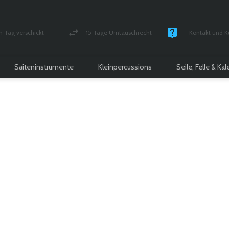
n Tag verschickt
15 Tage Umtauschrecht
Kontakt und K
und versichert Paket
Geld-zurück-Garantie
Montag - Freitag
Saiteninstrumente
Kleinpercussions
Seile, Felle & Ka