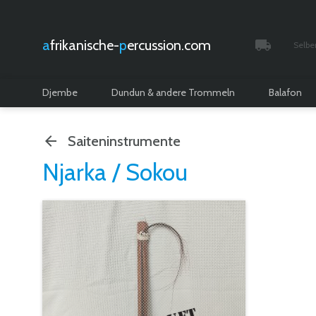
afrikanische-
percussion.com
Selbe
Verfolgt 
Djembe
Dundun & andere Trommeln
Balafon
Saiteninstrumente
Njarka / Sokou