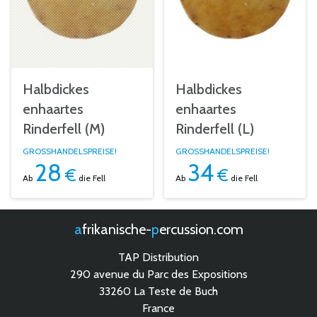
Halbdickes
Halbdickes
enhaartes
enhaartes
Rinderfell (M)
Rinderfell (L)
GROSSHANDELSPREISE!
GROSSHANDELSPREISE!
28
34
€
€
Ab
die Fell
Ab
die Fell
afrikanische-
percussion.com
TAP Distribution
290 avenue du Parc des Expositions
33260 La Teste de Buch
France