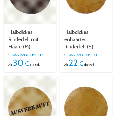
Halbdickes
Halbdickes
Rinderfell mit
enhaartes
Haare (M)
Rinderfell (S)
GROSSHANDELSPREISE!
GROSSHANDELSPREISE!
30
22
€
€
Ab
die Fell
Ab
die Fell