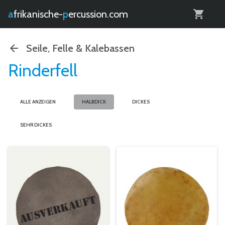
0
afrikanische-
percussion.com
Seile, Felle & Kalebassen
Rinderfell
ALLE ANZEIGEN
HALBDICK
DICKES
SEHR DICKES