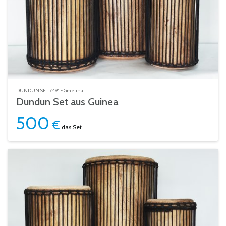
DUNDUN SET 7491 - Gmelina
Dundun Set aus Guinea
500
€
das Set