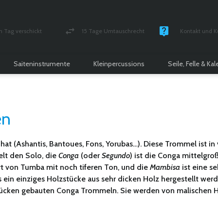
n Tag verschickt
15 Tage Umtauschrecht
Kontakt und K
und versichert Paket
Geld-zurück-Garantie
Montag - Freitag
Saiteninstrumente
Kleinpercussions
Seile, Felle & Ka
en
 hat (Ashantis, Bantoues, Fons, Yorubas…). Diese Trommel ist i
elt den Solo, die
Conga
(oder
Segundo
) ist die Conga mittelgro
rt von Tumba mit noch tiferen Ton, und die
Mambisa
ist eine se
ein einziges Holzstücke aus sehr dicken Holz hergestellt werden
stücken gebauten Conga Trommeln. Sie werden von malischen Ha