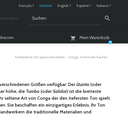
Français ?
Deutsch
English ?
Español ?
Italiano ?
undendienst
 / 10 - 18 Uhr
lebassen
Mein Warenkorb
0
Tumbadora mit Spannschrauben - Conga Trommeln kaufen
n verschiedenen Größen verfügbar: Der
Quinto
(oder
ßer höhe, die
Tumba
(oder
Salidor
) ist die breiteste
hr seltene Art von Conga der den tiefersten Ton spielt.
. Sie beschaffen ein einzigartiges Erlebnis. Ihr Ton
ndwerkern die traditionelle Materialien und