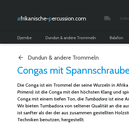
afrikanische-
percussion.com
Selbe
Verfolgt 
Djembe
Dundun & andere Trommeln
Balafon
Dundun & andere Trommeln
Congas mit Spannschraub
Die
Conga
ist ein Trommel der seine Wurzeln in Afrika
Primero
) ist die Conga mit den höchsten Klang und spi
Conga mit einem tiefen Ton, die
Tumbadora
ist eine A
Wir bieten Tumbadora von seltener Qualität an die aus 
ist sanfter als der der aus zusammen gestellten Holz
Techniken benutzen, hergestellt.