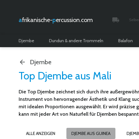
afrikanische-
percussion.com
Selbe
Verfolgt 
Djembe
Dundun & andere Trommeln
Balafon
Djembe
Top Djembe aus Mali
Die Top Djembe zeichnet sich durch ihre außergewöhnli
Instrument von hervorragender Ästhetik und Klang 
mit idealen Proportionen ausgewählt. Er wird präzise
kann mit jeder Art von Naturfell für Djemben bespannt we
ALLE ANZEIGEN
DJEMBE AUS GUINEA
DJEMB