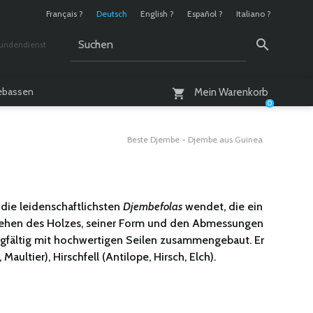
Français ?
Deutsch
English ?
Español ?
Italiano ?
undendienst
 / 10 - 18 Uhr
lebassen
Mein Warenkorb
0
Beste Djembe - Djembe aus Guinea
 die leidenschaftlichsten
Djembefolas
wendet, die ein
sehen des Holzes, seiner Form und den Abmessungen
orgfältig mit hochwertigen Seilen zusammengebaut. Er
ultier), Hirschfell (Antilope, Hirsch, Elch).