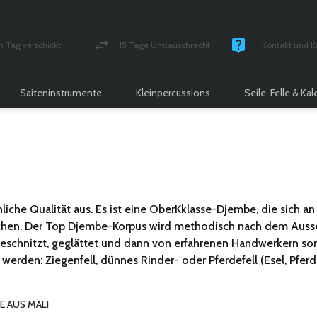
n Tag verschickt
15 Tage Umtauschrecht
Kontakt und K
und versichert Paket
Geld-zurück-Garantie
Montag - Freitag
Saiteninstrumente
Kleinpercussions
Seile, Felle & Ka
che Qualität aus. Es ist eine OberKklasse-Djembe, die sich an
suchen. Der Top Djembe-Korpus wird methodisch nach dem Aus
 geschnitzt, geglättet und dann von erfahrenen Handwerkern s
rden: Ziegenfell, dünnes Rinder- oder Pferdefell (Esel, Pferd, Ma
E AUS MALI