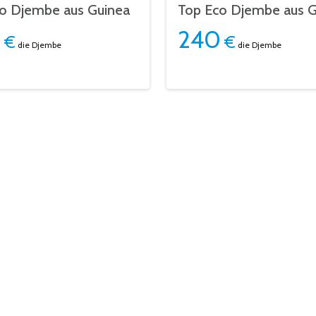
o Djembe aus Guinea
Top Eco Djembe aus G
0
240
€
€
die Djembe
die Djembe