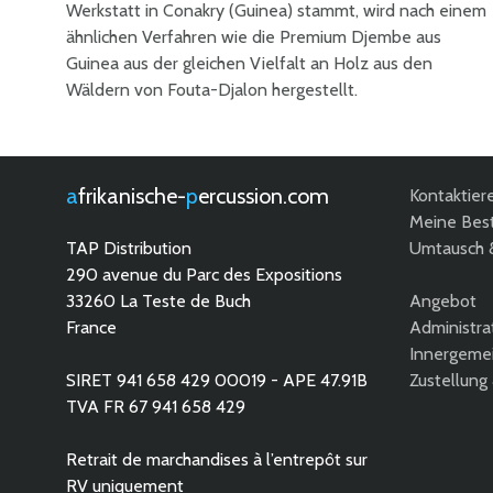
Werkstatt in Conakry (Guinea) stammt, wird nach einem
ähnlichen Verfahren wie die Premium Djembe aus
Guinea aus der gleichen Vielfalt an Holz aus den
Wäldern von Fouta-Djalon hergestellt.
afrikanische-
percussion.com
Kontaktier
Meine Best
TAP Distribution
Umtausch 
290 avenue du Parc des Expositions
33260 La Teste de Buch
Angebot
France
Administra
Innergemei
SIRET 941 658 429 00019 - APE 47.91B
Zustellung
TVA FR 67 941 658 429
Retrait de marchandises à l’entrepôt sur
RV uniquement