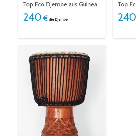
Top Eco Djembe aus Guinea
Top Ec
240
24
€
die Djembe